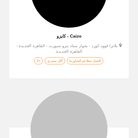
Caizo - كايزو
بلاتزا فوود كورد - بجوار ستاد بترو سبورت - القاهرة الجديدة -
القاهرة الجديدة
أفضل مطاعم الشاورما
أكل مصري
+2