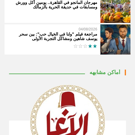
مهرجان المانجو في القاهرة.. يومين أكل وورش
ومسابقات في حديقة الحرية بالزمالك
04/08/2026
مراجعة فيلم "ولنا في الخيال حب": بين سحر
يوسف شاهين ومشاكل التجربة الأولى
أماكن مشابهه