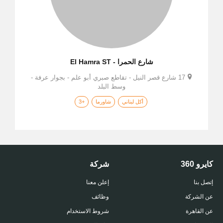
شارع الحمرا - El Hamra ST
17 شارع قصر النيل - تقاطع صبري أبو علم - بجوار عرفة -
وسط البلد
أكل لبناني
شاورما
+3
كايرو 360
شركة
إتصل بنا
إعلن معنا
عن الشركة
وظائف
عن القاهرة
شروط الاستخدام