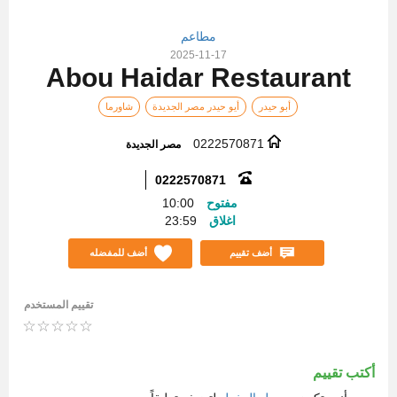
مطاعم
2025-11-17
Abou Haidar Restaurant
أبو حيدر
أيو حيدر مصر الجديدة
شاورما
0222570871
مصر الجديدة
0222570871
مفتوح
10:00
اغلاق
23:59
أضف تقييم
أضف للمفضله
تقييم المستخدم
أكتب تقييم