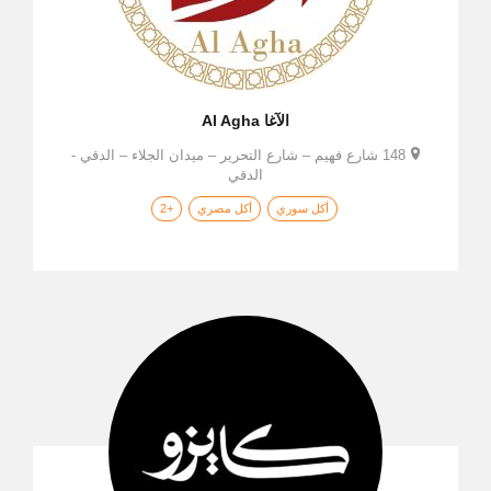
الآغا Al Agha
148 شارع فهيم – شارع التحرير – ميدان الجلاء – الدقي -
الدقي
أكل سوري
أكل مصري
+2