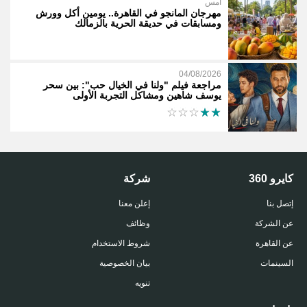
أمس
مهرجان المانجو في القاهرة.. يومين أكل وورش
ومسابقات في حديقة الحرية بالزمالك
04/08/2026
مراجعة فيلم "ولنا في الخيال حب": بين سحر
يوسف شاهين ومشاكل التجربة الأولى
كايرو 360
شركة
إتصل بنا
إعلن معنا
عن الشركة
وظائف
عن القاهرة
شروط الاستخدام
السينمات
بيان الخصوصية
تنويه