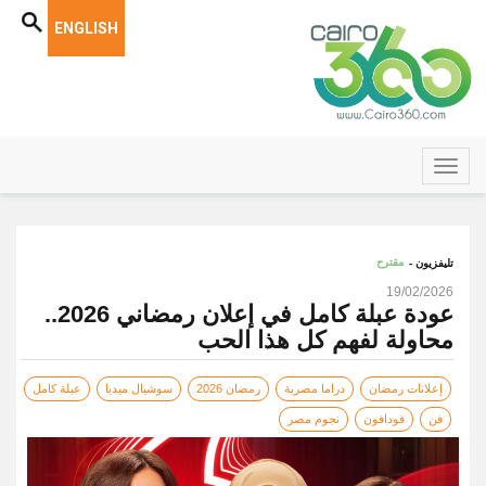
ENGLISH
مقترح
تليفزيون -
19/02/2026
عودة عبلة كامل في إعلان رمضاني 2026..
محاولة لفهم كل هذا الحب
إعلانات رمضان
دراما مصرية
رمضان 2026
سوشيال ميديا
عبلة كامل
فن
فودافون
نجوم مصر