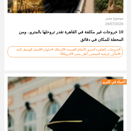
موضوع مميز
26/07/2026
10 خروجات غير مكلفة في القاهرة تقدر تروحلها بالمترو.. ومن
المحطة للمكان في دقائق
#خروجات_القاهرة #مترو_الأنفاق #فسحة #الزمالك #حلوان #المنيل #وسط_البلد
#أماكن_تاريخية #ممشى_أهل_مصر #كايرو360
الحياة في كايرو