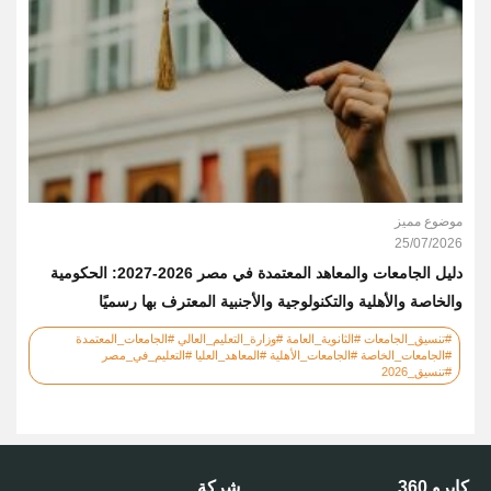
موضوع مميز
25/07/2026
دليل الجامعات والمعاهد المعتمدة في مصر 2026-2027: الحكومية
والخاصة والأهلية والتكنولوجية والأجنبية المعترف بها رسميًا
#تنسيق_الجامعات #الثانوية_العامة #وزارة_التعليم_العالي #الجامعات_المعتمدة
#الجامعات_الخاصة #الجامعات_الأهلية #المعاهد_العليا #التعليم_في_مصر
#تنسيق_2026
كايرو 360
شركة