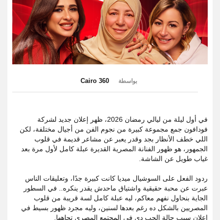
Cairo 360
بواسطة
في أول ليلة من ليالي رمضان 2026، ظهر إعلان جديد لشركة
فودافون جمع مجموعة كبيرة من نجوم الفن من أجيال مختلفة، لكن
اللي خطف الأنظار بجد وقدر يعبر عن مشاعر قديمة في قلوب
الجمهور، هو ظهور الفنانة المصرية القديرة عبلة كامل لأول مرة بعد
غياب طويل عن الشاشة.
ردود الفعل على السوشيال ميديا كانت كبيرة جدًا، وتعليقات الناس
عبرت عن محبة حقيقية واشتياق ماحدش يقدر ينكره.. في السطور
الجاية بنحاول نفهم معاكم، ليه عبلة كامل لسة قريبة من قلوب
المصريين بالشكل ده رغم بعدها لسنين، وليه مجرد ظهور بسيط في
إعلان سبب حالة الحب دي في المجتمع المصري تجاهها.