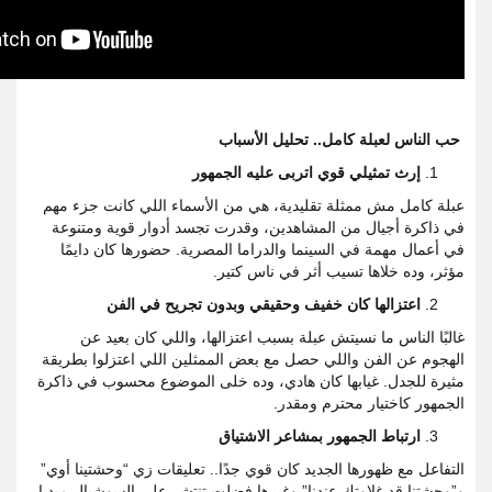
حب الناس لعبلة كامل.. تحليل الأسباب
إرث تمثيلي قوي اتربى عليه الجمهور
عبلة كامل مش ممثلة تقليدية، هي من الأسماء اللي كانت جزء مهم
في ذاكرة أجيال من المشاهدين، وقدرت تجسد أدوار قوية ومتنوعة
في أعمال مهمة في السينما والدراما المصرية. حضورها كان دايمًا
مؤثر، وده خلاها تسيب أثر في ناس كتير.
اعتزالها كان خفيف وحقيقي وبدون تجريح في الفن
غالبًا الناس ما نسيتش عبلة بسبب اعتزالها، واللي كان بعيد عن
الهجوم عن الفن واللي حصل مع بعض الممثلين اللي اعتزلوا بطريقة
مثيرة للجدل. غيابها كان هادي، وده خلى الموضوع محسوب في ذاكرة
الجمهور كاختيار محترم ومقدر.
ارتباط الجمهور بمشاعر الاشتياق
التفاعل مع ظهورها الجديد كان قوي جدًا.. تعليقات زي “وحشتينا أوي”
و”وحشتنا قد غلاوتك عندنا” وغيرها فضلت تنتشر على السوشيال ميديا