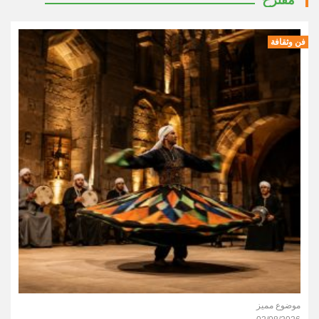
مقترح
فن وثقافة
موضوع مميز