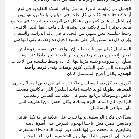
الجميل في (عايشه الدور) إنه مش واخد السكة التقليدية في لوم
أبناء Generation Z على كل حاجة في حياتهم، بالعكس، هو بيورينا
إن الجيل ده عانى كتير من مشاكل في التربية، مع التواجد في مجتمع
ماشي بوتيرة أسرع بكتير من الوتيرة اللي ماشي بيها الجيل الأقدم،
وسط سلسلة مش بتنتهي من التحديات في عالم الدراسة والشغل،
وإزاي كل ده ممكن يأثر على نفسية الجيل ده وقدرته على التواصل.
المسلسل كمان بيورينا إنه غلط إن الواحد يدفن نفسه وهو عايش
لمجرد إنه خرج من تجربة زواج مش ناجحة، وإن دايمًا عندنا وقت
نصلّح أي ظروف وحشة مرّينا بيها، كل ده وسط سلسلة من الأحداث
الكوميدية اللي كتبها التلاتي:
كريم يوسف، وندى عزت، وأحمد
الجندي
، واللي أخرج المسلسل كمان.
لكن وسط كل ده، المسلسل ماكانش خالي من بعض المشاكل، زي
المشاهد الطويلة لوالد عايشه (ماجد القلعي) اللي ماكانش مضحك
خالص، وشوفناله برنامج قديم كان بيقلد فيه الفنانين ومقدمي
البرامج، كان اسمه (اليوم يومك)، وكان أحسن من الطريقة اللي
ظهر بيها في المسلسل.
بعيدًا عن فكرة الواسطة، وإنها تقريبا على علاقة قرابة بكل فنانين
ومذيعين مصر، مش عاجبنا الهجوم الشرس على
أميرة أديب
،
وشايفين إنها نجحت في إنها تلعب دور البنت الـ Fake المستفزة،
لدرجة إن الجمهور خلط بينها وبين الشخصية اللي بتلعبها وحس