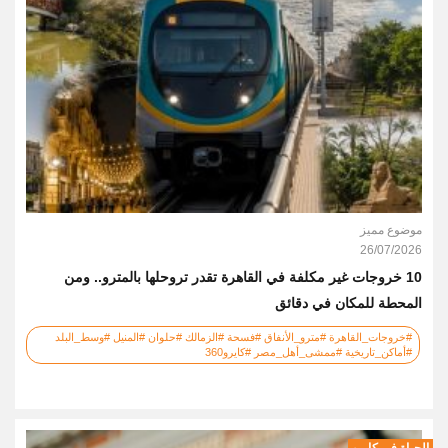
موضوع مميز
26/07/2026
10 خروجات غير مكلفة في القاهرة تقدر تروحلها بالمترو.. ومن
المحطة للمكان في دقائق
#خروجات_القاهرة #مترو_الأنفاق #فسحة #الزمالك #حلوان #المنيل #وسط_البلد
#أماكن_تاريخية #ممشى_أهل_مصر #كايرو360
الحياة في كايرو