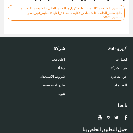
#تنسيق_الجامعات #الثانوية_العامة #وزارة_التعليم_العالي #الجامعات_المعتمدة
#الجامعات_الخاصة #الجامعات_الأهلية #المعاهد_العليا #التعليم_في_مصر
#تنسيق_2026
كايرو 360
شركة
إتصل بنا
إعلن معنا
عن الشركة
وظائف
عن القاهرة
شروط الاستخدام
السينمات
بيان الخصوصية
تنويه
تابعنا
حمل التطبيق الخاص بنا