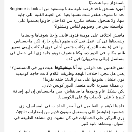
باستفزاز منها شخصيًا.
أميرة
تستحق تاخد فرصة تانية معانا وتستفيد من الـ Beginner’s luck
لحد ما نشوف هتقدر تثبت نفسها بعيدًا عن العيلة الفنية اللي جاية
منها، ولا هتتحول لنسخة مكررة من كذا فنان حاولوا يعتمدوا على
الواسطة بس في وصولهم للناس وفشلوا؟
مافيش اختلاف على موهبة
فدوى عابد
.. وإحنا شوفناها وحبيناها
وشجعناها في كذا عمل قبل كده منهم (سابع جار)، لكن ماحسيناش
بيها في (عايشه الدور)، وكانت هتبقى أحلى قوي لو كانت
إيمي سمير
غانم
مكانها في الدور ده، وكنا هنشوف دويتو جامد زي اللي حصل في
مسلسل (نيللي وشريهان) قبل كده.
مش فاهمين لحد دلوقتي ليه
أنا مينشيكوفا
لعبت دور في المسلسل؟!
يعني هل مجرد اختلاف اللهجة وطريقة الكلام كانت حاجة كوميدية
قوي علشان نشوفها على مدار الـ15 حلقة تقريبا؟
أي ممثلة مصرية كانت هتعمل الدور كويس عادي.
لكن بشكل عام وجودها ما ضايقناش، بس ماحسيناش إن ليها إضافة
كبيرة لا على الأحداث ولا على الكوميديا.
عاجبنا الاهتمام بالتفاصيل في أصغر الحاجات في المسلسل، زي
شخصية (عايشه) اللي بتستعمل تليفون قديم من إصدارات Apple.
وزي التركيز على الجماليات في كل مشهد، زي مشاهد الطبيعة في
أسوان، ومشاهد تانية كتير.