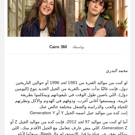
Cairo 360
بواسطة
محمد البدري
لو كنت من مواليد الفترة من 1981 لحد 1996 أو حوالين التاريخين
دول، فإنت غالبًا بدأت تحس بالغربة من الجيل الجديد بتوع (اليومين
دول)، اللي باصين طول الوقت في تليفوناتهم وبيتكلموا بطريقة
غريبة، وبيسمعوا أغاني أغرب، وذوقهم في الهدوم والأكل ونظرتهم
للحياة والحب والدراسة والشغل مختلفة خالص عنك.
إنت كده من مواليد جيل اسمه الجيل Y أو Generation Y.
أما لو كنت من مواليد 97 لحد 2012، فإنت كده من مواليد الجيل Z أو
Generation Z، اللي مش عارف تتعامل مع الجيل الأقدم منك، اللي
بيتكلم بفخر عن حياة ما قبل الإنستجرام والـ Reels، وبيحنّوا لأيام