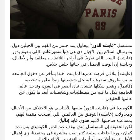
مسلسل
“عايشه الدور”
بيحاول يمد جسر من الفهم بين الجيلين دول،
ومرسال السلام بين الأجيال دي هي
دنيا سمير غانم
، اللي بتقوم بدور
(عايشه)، الست اللي تقريبًا في أواخر التلاتينات، مطلقة وأم لأطفال،
وحاسة إن الوقت الجميل في حياتها خلص خلاص.
(عايشه) بتلاقي فرصة عمرها لما بنت أختها بتتأخر عن دخول الجامعة
بسبب ظروف سفرها، فبتنتحل شخصيتها وتبدأ تظهر بشخصية
(فاتيما)، وبتغير شكلها علشان تبان أصغر في السن، وتدخل عالم
الجامعة بكل ما فيه من مصطلحات وشخصيات أبعد ما يكون عن
عالمها الحقيقي.
الكوميديا في (عايشه الدور) منبعها الأساسي هو الاختلاف بين الأجيال،
ومحاولات (عايشه) التوفيق بين العالمين اللي أصبحت منتمية ليهم،
بمساعدة صاحبتها الأنتيم
فدوى عابد (داليا)
.
لكن الحقيقة إن المسلسل مش بيقف عند الدور الكوميدي بس، ده
كمان بيورينا حاجات سلبية كتير بقت منتشرة في مجتمعنا، زي إهمال
الأهل لتربية أولادهم، أو أزمات الثقة بين الأبناء والأهالي.